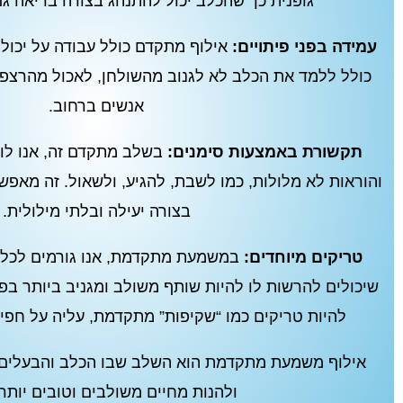
גופנית כך שהכלב יכול להתנהג בצורה בריאה גם
עמידה בפני פיתויים:
אילוף מתקדם כולל עבודה על יכולות
כולל ללמד את הכלב לא לגנוב מהשולחן, לאכול מהרצפה
אנשים ברחוב.
תקשורת באמצעות סימנים:
בשלב מתקדם זה, אנו לומ
והוראות לא מלולות, כמו לשבת, להגיע, ולשאול. זה מא
בצורה יעילה ובלתי מילולית.
טריקים מיוחדים:
במשמעת מתקדמת, אנו גורמים לכלב 
שיכולים להרשות לו להיות שותף משולב ומגניב ביותר בפע
להיות טריקים כמו “שקיפות” מתקדמת, עליה על חפיס
אילוף משמעת מתקדמת הוא השלב שבו הכלב והבעלים י
ולהנות מחיים משולבים וטובים יותר