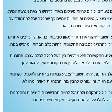
ת שלא כדאי לפגוע בבני אדם ובסביבה המסביב.
 צעירים יכולים להיות פעילים מאוד ולדרוש הוצאת אנרגיה יומית.
י צעצוע, טיולים ופיזיות יום יומיים כך שהכלב יוכל להתמודד עם
פריקת האנרגיה בצורה בריאה.
חשוב לחשוף את הגור למגוון סביבות, בני אנוש, וכלבים אחרים
 לו להתרגל לסביבה החיצונית ולהיות כלב חברותי ומרגיש בנוח.
יו:
התקשורת היא מרכזית בין בעל הכלב לכלב עצמו. התוכנית
למד את הכלב איך להבין את פקודותיו ואיך לתגוב להן.
 החינוך, יהיה חשוב להצביע גבולות ברורים ולהכניס עקרונות
 הגור. זה יעזור לו להבין מהו התנהגות ראויה ומהו לא.
גור יכול להתקדם ולהתרגל לחיים החדשים תוך יציבות והתנהגות
יע לו ולבעליו ליהנות מקשר חזק ומרשים ביניהם.