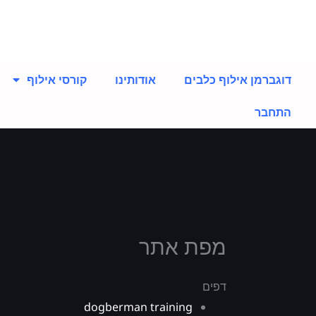
ילוג
תוכן
דוגברמן אילוף כלבים
אודותינו
קורסי אילוף
התחבר
מפת אתר
דפים
dogberman training